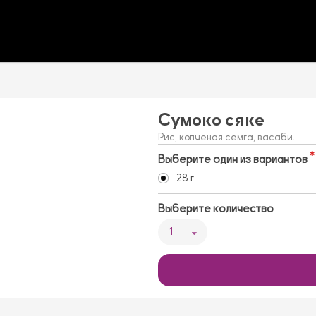
Сумоко сяке
Рис, копченая семга, васаби.
Выберите один из вариантов
28 г
Выберите количество
1