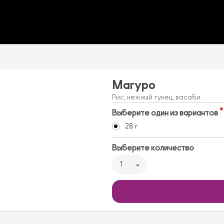
Магуро
Рис, нежный тунец, васаби.
Выберите один из вариантов
28 г
Выберите количество
1