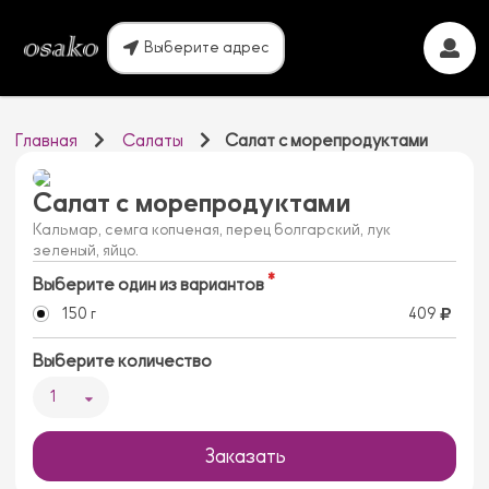
Выберите адрес
Главная
Салаты
Салат с морепродуктами
Салат с морепродуктами
Кальмар, семга копченая, перец болгарский, лук
зеленый, яйцо.
Выберите один из вариантов
150 г
409
Выберите количество
1
Заказать