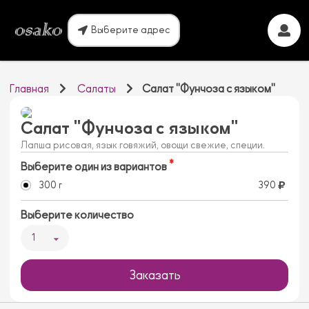
Выберите адрес
Главная
Салаты
Салат "Фунчоза с языком"
Салат "Фунчоза с языком"
Лапша рисовая, язык говяжий, овощи свежие, специи.
Выберите один из вариантов
300 г
390
Выберите количество
1
Заказать