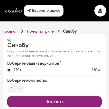
Выберите адрес
Главная
Роллы на гриле
Синобу
Синобу
Рис, сыр филадельфия, филе свинины копченое, кранч лук,
сырная шапочка, соус кимчи.
Выберите один из вариантов
210 г
330
Выберите количество
1
Заказать