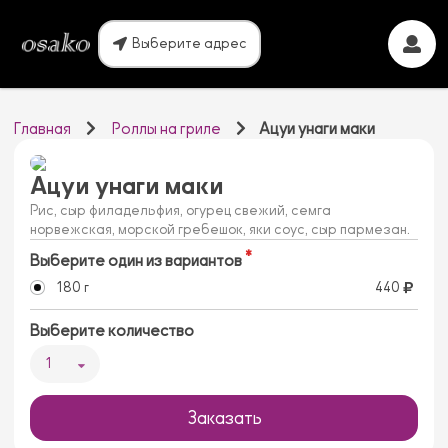
Выберите адрес
Главная
Роллы на гриле
Ацуи унаги маки
Ацуи унаги маки
Рис, сыр филадельфия, огурец свежий, семга
норвежская, морской гребешок, яки соус, сыр пармезан.
Выберите один из вариантов
180 г
440
Выберите количество
1
Заказать