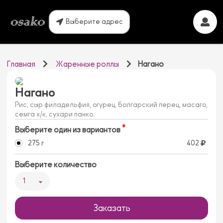
Выберите адрес
Главная
Жаренные роллы
Нагано
Нагано
Рис, сыр филадельфия, огурец, болгарский перец, масаго,
семга х/к, сухари панко.
Выберите один из вариантов
275 г
402
Выберите количество
1
Заказать